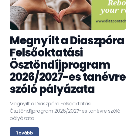
D
pá
Megnyílt a Diaszpóra
Felsőoktatási
Ösztöndíjprogram
2026/2027-es tanévre
szóló pályázata
Megnyílt a Diaszpóra Felsőoktatási
Ösztöndíjprogram 2026/2027-es tanévre szóló
pályázata
Tovább